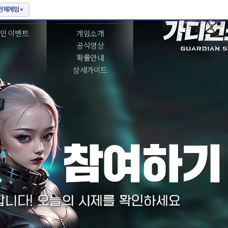
벤트
게임정보
인 이벤트
게임소개
공식영상
확률안내
상세가이드