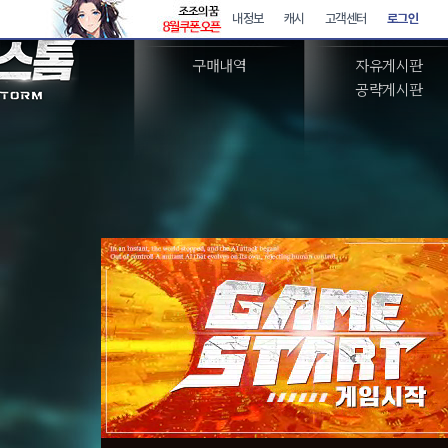
아이템샵
커뮤니티
구매내역
자유게시판
공략게시판