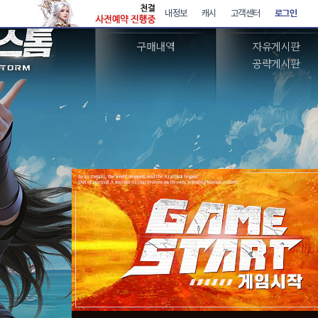
아이템샵
커뮤니티
구매내역
자유게시판
공략게시판