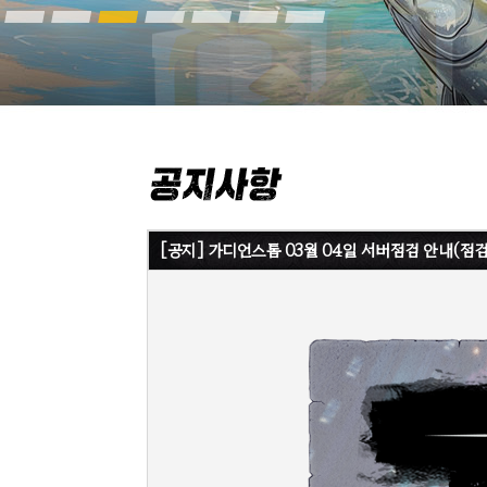
[공지] 가디언스톰 03월 04일 서버점검 안내(점검