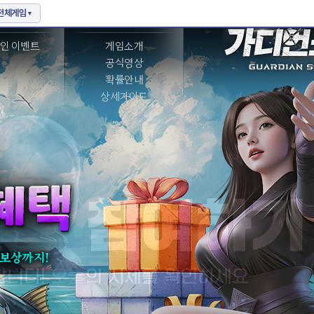
벤트
게임정보
인 이벤트
게임소개
공식영상
확률안내
상세가이드