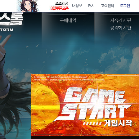
아이템샵
커뮤니티
구매내역
자유게시판
공략게시판