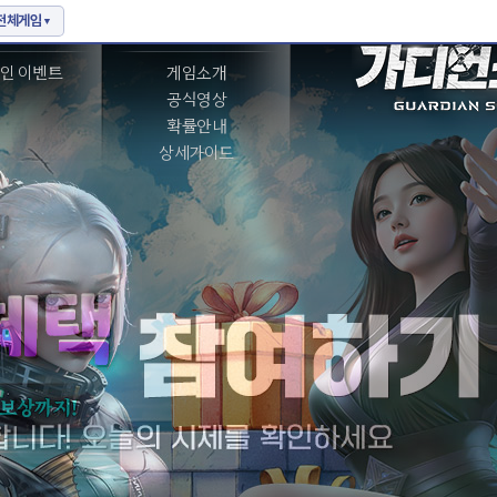
벤트
게임정보
인 이벤트
게임소개
공식영상
확률안내
상세가이드