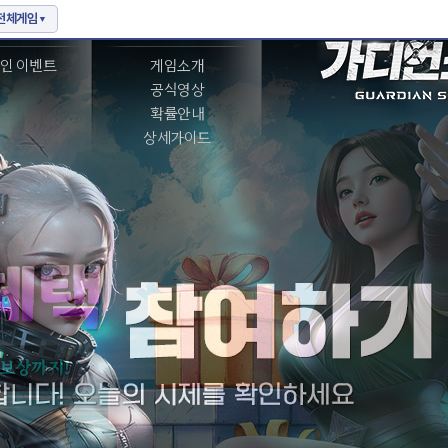
벤트
게임정보
인 이벤트
게임소개
공식영상
확률안내
상세가이드