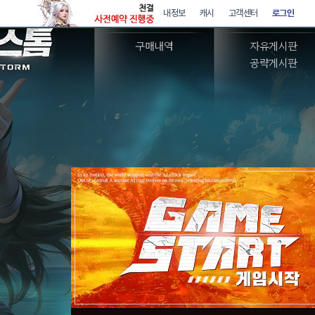
아이템샵
커뮤니티
구매내역
자유게시판
공략게시판