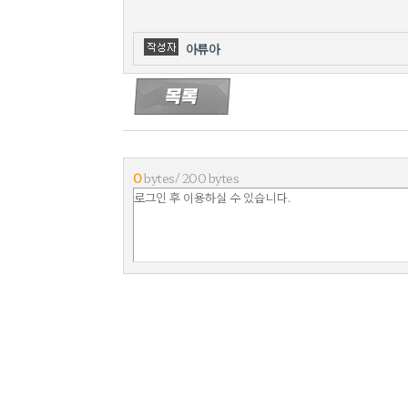
아류아
0
bytes/ 200 bytes