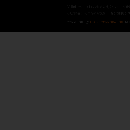
㈜플래스크
대표이사: 장성환,윤수아
서울특
사업자등록번호: 116-81-71323
통신판매업신고번호
COPYRIGHT ⓒ
FLASK CORPORATION.
All