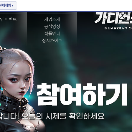
벤트
게임정보
인 이벤트
게임소개
공식영상
확률안내
상세가이드