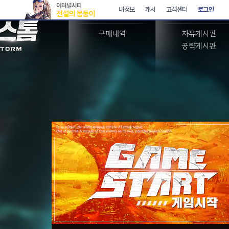
아이템샵
커뮤니티
구매내역
자유게시판
공략게시판