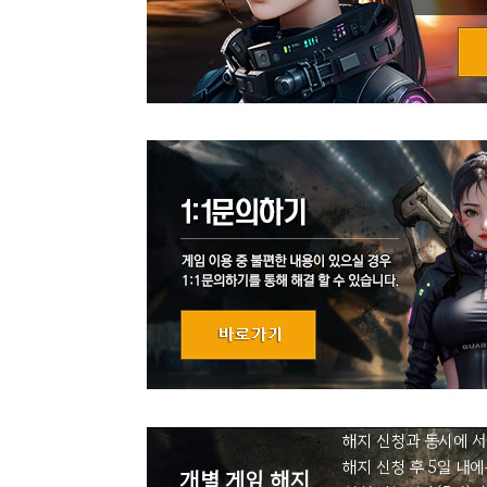
해지 신청과 동시에 서
해지 신청 후 5일 내
개별 게임 해지