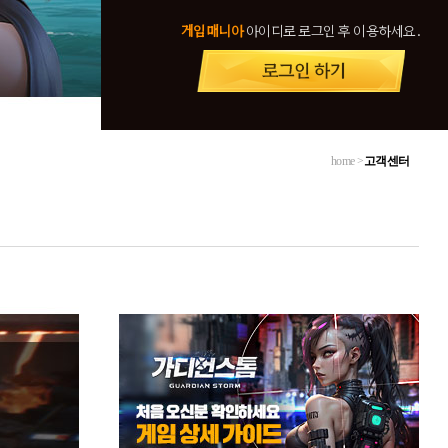
게임매니아
아이디로 로그인 후 이용하세요.
home >
고객센터